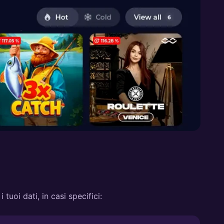
oi dati, in casi specifici: