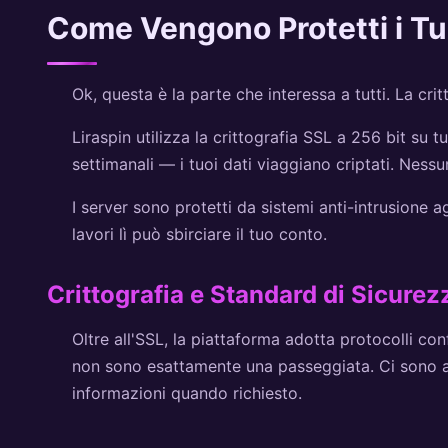
Come Vengono Protetti i Tu
Ok, questa è la parte che interessa a tutti. La critto
Liraspin utilizza la crittografia SSL a 256 bit su 
settimanali — i tuoi dati viaggiano criptati. Nessun
I server sono protetti da sistemi anti-intrusione 
lavori lì può sbirciare il tuo conto.
Crittografia e Standard di Sicurez
Oltre all'SSL, la piattaforma adotta protocolli con
non sono esattamente una passeggiata. Ci sono aud
informazioni quando richiesto.