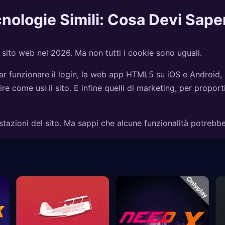
nologie Simili: Cosa Devi Sape
 sito web nel 2026. Ma non tutti i cookie sono uguali.
ar funzionare il login, la web app HTML5 su iOS e Android, l
pire come usi il sito. E infine quelli di marketing, per propor
ostazioni del sito. Ma sappi che alcune funzionalità potre