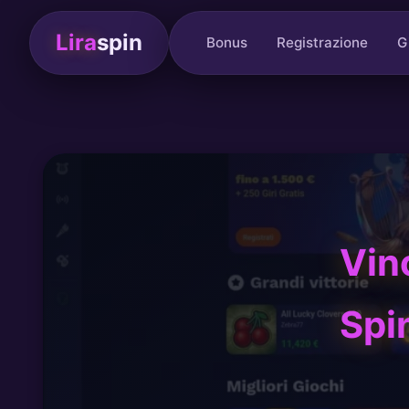
Lira
spin
Bonus
Registrazione
G
Vin
Spi