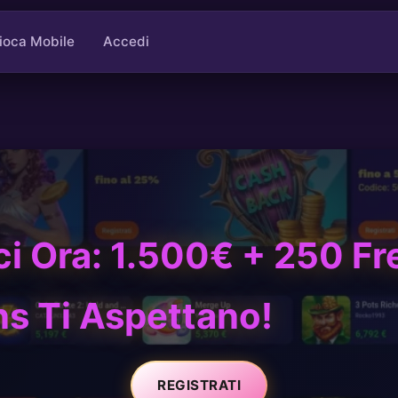
ioca Mobile
Accedi
ci Ora: 1.500€ + 250 Fr
ns Ti Aspettano!
REGISTRATI