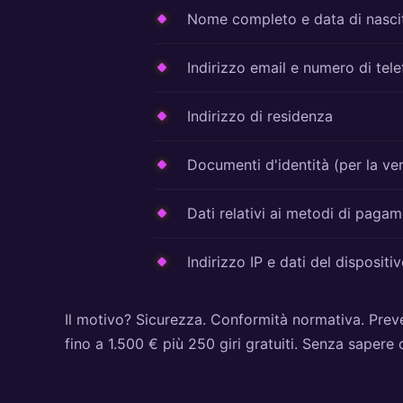
Nome completo e data di nasci
Indirizzo email e numero di tel
Indirizzo di residenza
Documenti d'identità (per la ve
Dati relativi ai metodi di pagam
Indirizzo IP e dati del dispositiv
Il motivo? Sicurezza. Conformità normativa. Preve
fino a 1.500 € più 250 giri gratuiti. Senza sapere