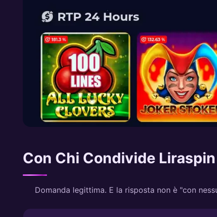
Con Chi Condivide Liraspin
Domanda legittima. E la risposta non è "con nessu