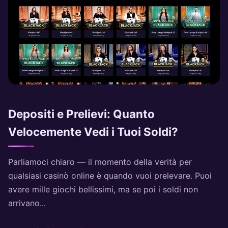
Depositi e Prelievi: Quanto
Velocemente Vedi i Tuoi Soldi?
Parliamoci chiaro — il momento della verità per
qualsiasi casinò online è quando vuoi prelevare. Puoi
avere mille giochi bellissimi, ma se poi i soldi non
arrivano...