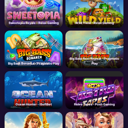
Sweetopia Royale - Relax Gaming
Wild Yield - Relax Gaming
Big Bass Reel Repeat - Pragmatic
Big Bass Bonanza - Pragmatic Play
Play
Ocean Hunter - iSoftBet
Retro Tapes - Push Gaming