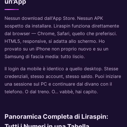
un'App
Nessun download dall'App Store. Nessun APK
sospetto da installare. Liraspin funziona direttamente
dal browser — Chrome, Safari, quello che preferisci.
HTML5, responsive, si adatta allo schermo. Ho
provato su un iPhone non proprio nuovo e su un
Samsung di fascia media: tutto liscio.
Il login da mobile è identico a quello desktop. Stesse
credenziali, stesso account, stesso saldo. Puoi iniziare
una sessione sul PC e continuare dal divano con il
telefono. O dal treno. O... vabbè, hai capito.
Panoramica Completa di Liraspin:
Tutti i Numeri in una Tabella