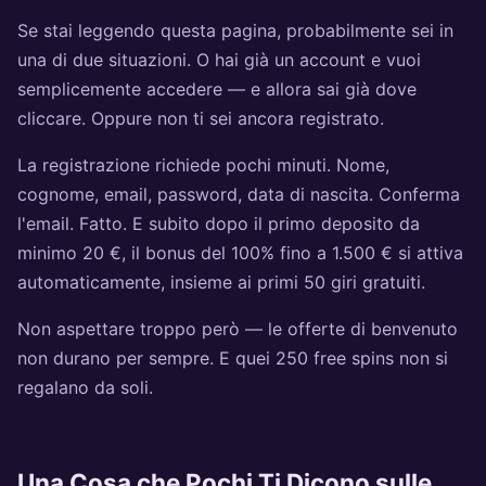
Se stai leggendo questa pagina, probabilmente sei in
una di due situazioni. O hai già un account e vuoi
semplicemente accedere — e allora sai già dove
cliccare. Oppure non ti sei ancora registrato.
La registrazione richiede pochi minuti. Nome,
cognome, email, password, data di nascita. Conferma
l'email. Fatto. E subito dopo il primo deposito da
minimo 20 €, il bonus del 100% fino a 1.500 € si attiva
automaticamente, insieme ai primi 50 giri gratuiti.
Non aspettare troppo però — le offerte di benvenuto
non durano per sempre. E quei 250 free spins non si
regalano da soli.
Una Cosa che Pochi Ti Dicono sulle