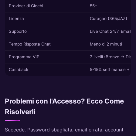
Provider di Giochi
55+
Licenza
Curaçao (365/JAZ)
Supporto
Live Chat 24/7, Email
Tempo Risposta Chat
Meno di 2 minuti
Programma VIP
7 livelli (Bronzo → Dia
Cashback
5-15% settimanale + 1
Problemi con l'Accesso? Ecco Come
Risolverli
Succede. Password sbagliata, email errata, account