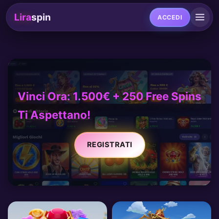
Lira
spin
ACCEDI
Vinci Ora: 1.500€ + 250 Free Spins
Ti Aspettano!
REGISTRATI