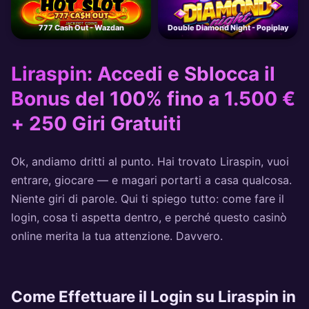
777 Cash Out - Wazdan
Double Diamond Night - Popiplay
Liraspin: Accedi e Sblocca il
Bonus del 100% fino a 1.500 €
+ 250 Giri Gratuiti
Ok, andiamo dritti al punto. Hai trovato Liraspin, vuoi
entrare, giocare — e magari portarti a casa qualcosa.
Niente giri di parole. Qui ti spiego tutto: come fare il
login, cosa ti aspetta dentro, e perché questo casinò
online merita la tua attenzione. Davvero.
Come Effettuare il Login su Liraspin in